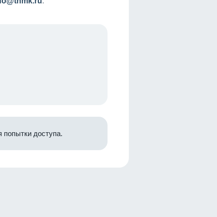
nfo@tnmk.ru
.
 попытки доступа.