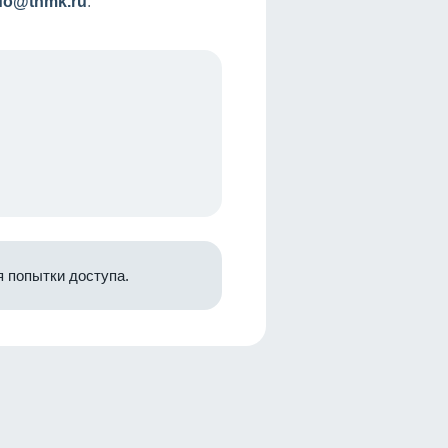
nfo@tnmk.ru
.
 попытки доступа.