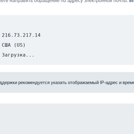
ете направить обращение по адресу электронной почты:
i
216.73.217.14
США (US)
Загрузка...
ддержки рекомендуется указать отображаемый IP-адрес и время