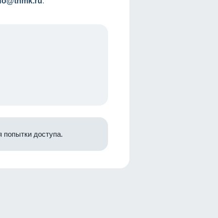
nfo@tnmk.ru
.
 попытки доступа.