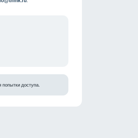
nfo@tnmk.ru
.
 попытки доступа.